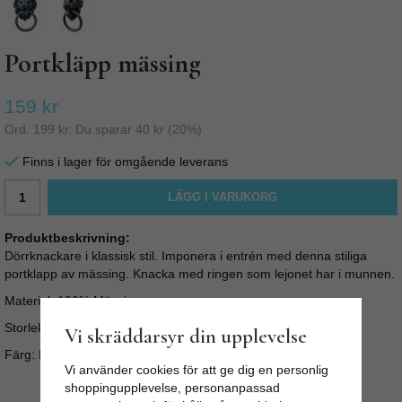
Portkläpp mässing
159 kr
Ord.
199 kr
. Du sparar
40 kr
(
20
%)
Finns i lager för omgående leverans
LÄGG I VARUKORG
Produktbeskrivning:
Dörrknackare i klassisk stil. Imponera i entrén med denna stiliga
portklapp av mässing. Knacka med ringen som lejonet har i munnen.
Material: 100% Mässing
Storlek: 14 cm x 9 cm
Vi skräddarsyr din upplevelse
Färg: Mässing/guld
Vi använder cookies för att ge dig en personlig
shoppingupplevelse, personanpassad