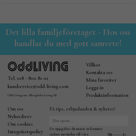
Det lilla familjeföretaget - Hos oss
handlar du med gott samvete!
Villkor
Kontakta oss
Tel. 018 - 800 81 02
Mina favoriter
kundservice@odd-living.com
Logga in
Produktinformation
Odd-Living.com - Norrgården Living AB
Om oss
Få tips, erbjudanden & nyheter!
Nyhetsbrev
Om cookies
De uppgifter du matar in kommer
Integritetspolicy
endast användas till våra