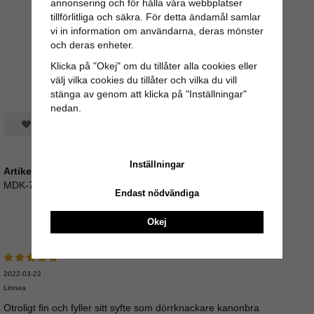
annonsering och för hålla våra webbplatser
tillförlitliga och säkra. För detta ändamål samlar
vi in information om användarna, deras mönster
och deras enheter.
Klicka på "Okej" om du tillåter alla cookies eller
välj vilka cookies du tillåter och vilka du vill
stänga av genom att klicka på "Inställningar"
nedan.
Spara som favorit
Inställningar
Artikelnummer:
MDK-75
Endast nödvändiga
Recensioner
Okej
2022-03-22
Linnea
Otroligt fin och fyller sitt syfte som dörrknackare kanonbra