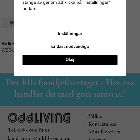
stänga av genom att klicka på "Inställningar"
nedan.
Spara som favorit
Inställningar
Artikelnummer:
Endast nödvändiga
WBS-38
Okej
Det lilla familjeföretaget - Hos oss
handlar du med gott samvete!
Villkor
Kontakta oss
Tel. 018 - 800 81 02
Mina favoriter
kundservice@odd-living.com
Logga in