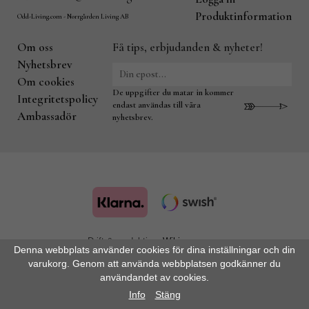
Produktinformation
Odd-Living.com - Norrgården Living AB
Om oss
Få tips, erbjudanden & nyheter!
Nyhetsbrev
Om cookies
De uppgifter du matar in kommer
Integritetspolicy
endast användas till våra
Ambassadör
nyhetsbrev.
Drift & produktion:
Wikinggruppen
Denna webbplats använder cookies för dina inställningar och din
varukorg. Genom att använda webbplatsen godkänner du
användandet av cookies.
Info
Stäng