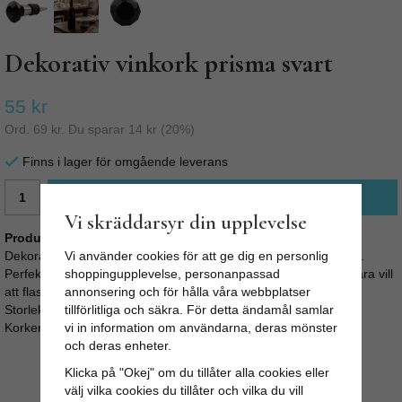
Dekorativ vinkork prisma svart
55 kr
Ord.
69 kr
. Du sparar
14 kr
(
20
%)
Finns i lager för omgående leverans
LÄGG I VARUKORG
Vi skräddarsyr din upplevelse
Produktbeskrivning:
Dekorativ kork till vinflaskor och liknande, iform av svart prisma.
Vi använder cookies för att ge dig en personlig
Perfekt att använda när man inte har druckit ur flaskan, eller bara vill
shoppingupplevelse, personanpassad
att flaskan ska se extra snygg ut.
annonsering och för hålla våra webbplatser
Storlek: Ø: 3,5cm L: 9cm
tillförlitliga och säkra. För detta ändamål samlar
Korken passar till de flesta standard flaskor.
vi in information om användarna, deras mönster
och deras enheter.
Klicka på "Okej" om du tillåter alla cookies eller
välj vilka cookies du tillåter och vilka du vill