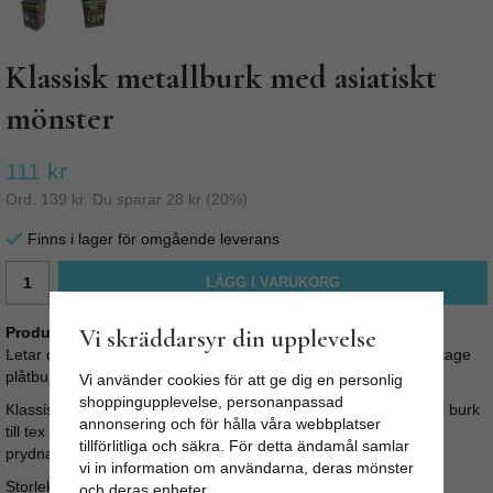
Klassisk metallburk med asiatiskt
mönster
111 kr
Ord.
139 kr
. Du sparar
28 kr
(
20
%)
Finns i lager för omgående leverans
LÄGG I VARUKORG
Produktbeskrivning:
Vi skräddarsyr din upplevelse
Letar du snygg förvaring så har du kommit rätt! Snygg äkta vintage
plåtburk med fint mönster.
Vi använder cookies för att ge dig en personlig
shoppingupplevelse, personanpassad
Klassisk metallburk med asiatiskt mönster på röd bakrund. Stor burk
annonsering och för hålla våra webbplatser
till tex kakor, havregryn eller mjöl. Fin nog att stå framme som
tillförlitliga och säkra. För detta ändamål samlar
prydnad.
vi in information om användarna, deras mönster
Storlek: Höjd: 15 cm Bredd: 10 cm
och deras enheter.