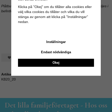
Plåtburken är vintage så bruksslitage förekommer, se bilder. Säljes i
Klicka på "Okej" om du tillåter alla cookies eller
befintligt skick. Finns i endast ett exemplar.
välj vilka cookies du tillåter och vilka du vill
stänga av genom att klicka på "Inställningar"
nedan.
Inställningar
Endast nödvändiga
Spara som favorit
Okej
Artikelnummer:
KB20_20
Det lilla familjeföretaget - Hos oss