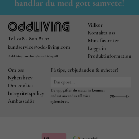
handlar du med gott samvete!
Villkor
Kontakta oss
Tel. 018 - 800 81 02
Mina favoriter
kundservice@odd-living.com
Logga in
Produktinformation
Odd-Living.com - Norrgården Living AB
Om oss
Få tips, erbjudanden & nyheter!
Nyhetsbrev
Om cookies
De uppgifter du matar in kommer
Integritetspolicy
endast användas till våra
Ambassadör
nyhetsbrev.