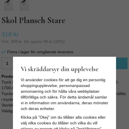
Skol Plansch Stare
318 kr
Ord.
398 kr
. Du sparar
80 kr
(
20
%)
Finns i lager för omgående leverans
LÄGG I VARUKORG
Vi skräddarsyr din upplevelse
Produktbeskrivning:
Vi använder cookies för att ge dig en personlig
Tryck från Rudbecks planschverk i Fågelbok från sekelskiftet 16-
shoppingupplevelse, personanpassad
1700-tal. Faksimilet utgörs av orginaltrogen kopia i skala 1:1.
annonsering och för hålla våra webbplatser
Tryckdes 1986. Orginalets skönhetsfläckar och etiketter har behållits
tillförlitliga och säkra. För detta ändamål samlar
i trycket.
vi in information om användarna, deras mönster
Storlek 43,5 x 28 cm.
och deras enheter.
Väldigt fina i brun träram. Endast 1 ex per bild!
Klicka på "Okej" om du tillåter alla cookies eller
välj vilka cookies du tillåter och vilka du vill
stänga av genom att klicka på "Inställningar"