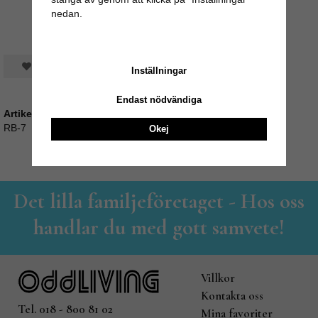
nedan.
Spara som favorit
Inställningar
Endast nödvändiga
Artikelnummer:
RB-7
Okej
Det lilla familjeföretaget - Hos oss
handlar du med gott samvete!
Villkor
Kontakta oss
Tel. 018 - 800 81 02
Mina favoriter