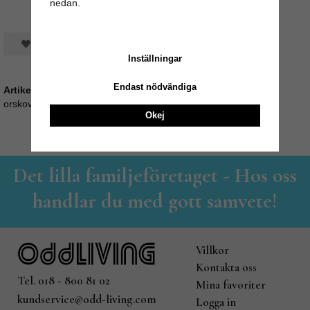
nedan.
Spara som favorit
Inställningar
Endast nödvändiga
Artikelnummer:
orskov35_530208
Okej
Det lilla familjeföretaget - Hos oss
handlar du med gott samvete!
Villkor
Kontakta oss
Tel. 018 - 800 81 02
Mina favoriter
kundservice@odd-living.com
Logga in