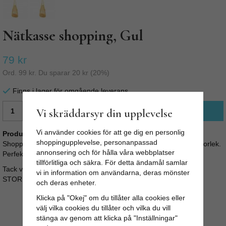
Nätkasse shopping, Gul
79 kr
Ord.
99 kr
. Du sparar
20 kr
(
20
%)
Finns i lager för omgående leverans
Vi skräddarsyr din upplevelse
LÄGG I VARUKORG
Vi använder cookies för att ge dig en personlig
Produktbeskrivning:
shoppingupplevelse, personanpassad
Shoppingkasse i 100% bomull. Snygg shoppingpåse i smidig storlek.
annonsering och för hålla våra webbplatser
Perfekt som extra väska, på stranden eller när du ska handla.
tillförlitliga och säkra. För detta ändamål samlar
Tack vare nätet blir påsen stretchig och blir väldigt rymlig.
vi in information om användarna, deras mönster
STORLEK: B: 30cm H: 75cm
och deras enheter.
Klicka på "Okej" om du tillåter alla cookies eller
välj vilka cookies du tillåter och vilka du vill
stänga av genom att klicka på "Inställningar"