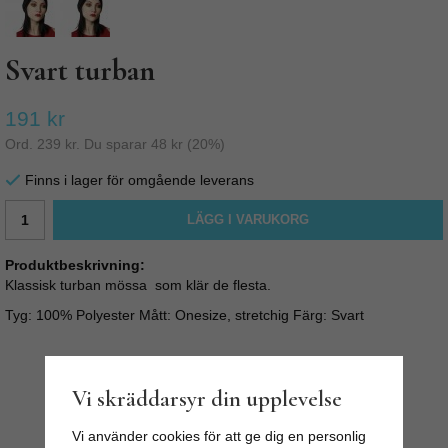
Svart turban
191 kr
Ord.
239 kr
. Du sparar
48 kr
(
20
%)
Finns i lager för omgående leverans
LÄGG I VARUKORG
Produktbeskrivning:
Klassisk turban mössa som klär de flesta.
Tyg: 100% Polyester Mått: Onesize, stretchig Färg: Svart
Vi skräddarsyr din upplevelse
Vi använder cookies för att ge dig en personlig