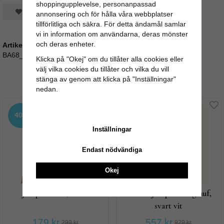
shoppingupplevelse, personanpassad
Spara som favorit
annonsering och för hålla våra webbplatser
tillförlitliga och säkra. För detta ändamål samlar
vi in information om användarna, deras mönster
och deras enheter.
Artikelnummer:
BA68_AC2413
Klicka på "Okej" om du tillåter alla cookies eller
välj vilka cookies du tillåter och vilka du vill
stänga av genom att klicka på "Inställningar"
Rekommenderade tillbehör till denna produkt
nedan.
40%
40%
Inställningar
Endast nödvändiga
Okej
Jumper Lena, Svart
Button Jumper Langlauf,
svart vit
179 kr
557 kr
299 kr
929 kr