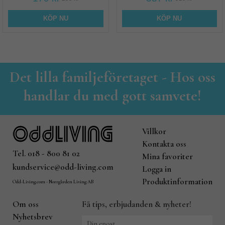
KÖP NU
KÖP NU
Det lilla familjeföretaget - Hos oss
handlar du med gott samvete!
Villkor
Kontakta oss
Tel. 018 - 800 81 02
Mina favoriter
kundservice@odd-living.com
Logga in
Produktinformation
Odd-Living.com - Norrgården Living AB
Om oss
Få tips, erbjudanden & nyheter!
Nyhetsbrev