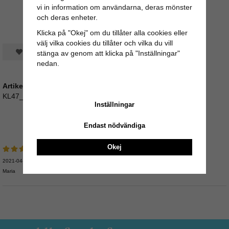
vi in information om användarna, deras mönster
och deras enheter.
Klicka på "Okej" om du tillåter alla cookies eller
välj vilka cookies du tillåter och vilka du vill
Spara som favorit
stänga av genom att klicka på "Inställningar"
nedan.
Artikelnummer:
KL47_00679Bla-1
Inställningar
Recensioner
Endast nödvändiga
Okej
2021-04-30
Maria