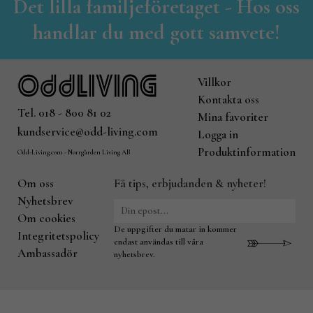
Det lilla familjeföretaget - Hos oss
handlar du med gott samvete!
Villkor
Kontakta oss
Tel. 018 - 800 81 02
Mina favoriter
kundservice@odd-living.com
Logga in
Produktinformation
Odd-Living.com - Norrgården Living AB
Om oss
Få tips, erbjudanden & nyheter!
Nyhetsbrev
Om cookies
De uppgifter du matar in kommer
Integritetspolicy
endast användas till våra
Ambassadör
nyhetsbrev.