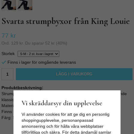
Svarta strumpbyxor från King Louie
77 kr
Ord.
129 kr
. Du sparar
52 kr
(
40
%)
Storlek
Finns i lager för omgående leverans
LÄGG I VARUKORG
Produktbeskrivning:
Strumpbyxor, tights Svarta från King Louie. Stetchiga, heltäckande
klassiskt matta strumpbyxor.
Vi skräddarsyr din upplevelse
Material: 90% polyamide, 10% elastane
Finns i 3 storlekar: S-M , M-L och L-XL
Vi använder cookies för att ge dig en personlig
Färg: Svart
shoppingupplevelse, personanpassad
annonsering och för hålla våra webbplatser
tillförlitliga och säkra. För detta ändamål samlar