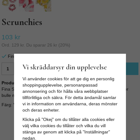
Scrunchies
103 kr
Ord.
129 kr
. Du sparar
26 kr
(
20
%)
Finns i lager för omgående leverans
Vi skräddarsyr din upplevelse
LÄGG I VARUKORG
Vi använder cookies för att ge dig en personlig
Produktbeskrivning:
shoppingupplevelse, personanpassad
Fina Scrunchies i set om 3. Perfekt att sätta upp håret i tofs eller
annonsering och för hålla våra webbplatser
bulle med. Elastiska hårband i gör de lätta att hantera.
tillförlitliga och säkra. För detta ändamål samlar
vi in information om användarna, deras mönster
Färg: Vit, rosa etc
och deras enheter.
Klicka på "Okej" om du tillåter alla cookies eller
välj vilka cookies du tillåter och vilka du vill
stänga av genom att klicka på "Inställningar"
nedan.