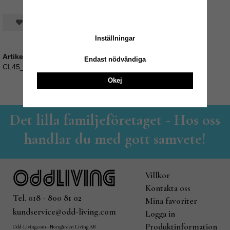
Spara som favorit
Inställningar
Artikelnummer:
Endast nödvändiga
CL45_ACSS22187
Okej
Det lilla familjeföretaget - Hos oss
handlar du med gott samvete!
Villkor
Kontakta oss
Tel. 018 - 800 81 02
Mina favoriter
kundservice@odd-living.com
Logga in
Produktinformation
Odd-Living.com - Norrgården Living AB