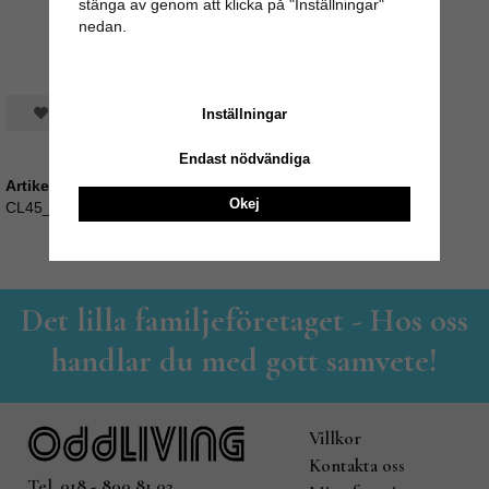
stänga av genom att klicka på "Inställningar"
nedan.
Spara som favorit
Inställningar
Endast nödvändiga
Artikelnummer:
Okej
CL45_ACSS2184C
Det lilla familjeföretaget - Hos oss
handlar du med gott samvete!
Villkor
Kontakta oss
Tel. 018 - 800 81 02