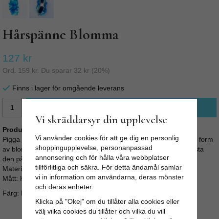
Hårspänne Blomma
127 kr
Ord.
159 kr
. Du sparar
32 kr
(
20
%)
Finns i lager för omgående leverans
LÄGG I VARUKORG
Vi skräddarsyr din upplevelse
Produktbeskrivning:
Vi använder cookies för att ge dig en personlig
Pigga upp din retro outfit med en vacker blomma! Hårblomma i form
shoppingupplevelse, personanpassad
av blommor som du fäster som ett hårspänne. Du kan även fästa
annonsering och för hålla våra webbplatser
den på tröjan med en säkerhetsnål.
tillförlitliga och säkra. För detta ändamål samlar
Material: 100% polyester
vi in information om användarna, deras mönster
Mått: H 14 cm W 7cm D 4.5 cm
och deras enheter.
Färg: Blå och vit
Klicka på "Okej" om du tillåter alla cookies eller
välj vilka cookies du tillåter och vilka du vill