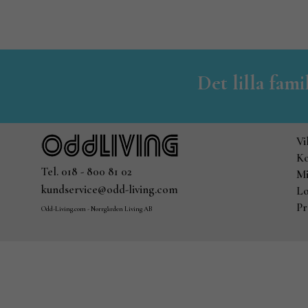
Det lilla fam
Vi
Ko
Tel. 018 - 800 81 02
Mi
kundservice@odd-living.com
Lo
Pr
Odd-Living.com - Norrgården Living AB