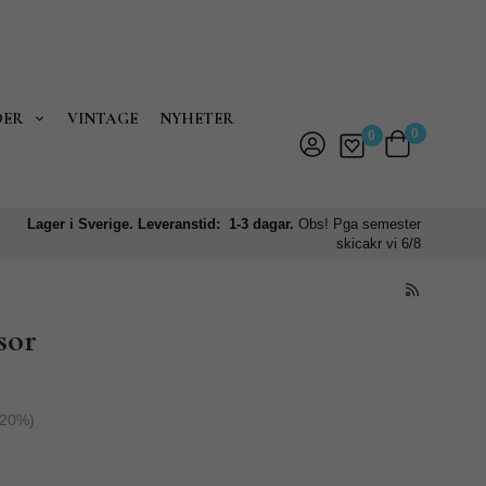
DER
VINTAGE
NYHETER
0
0
Lager i Sverige. Leveranstid: 1-3 dagar.
Obs! Pga semester
skicakr vi 6/8
sor
20
%)