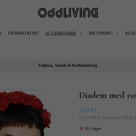
R
PRESENTKORT
ACCESSOARER
BELYSNING
KLÄ
Faktura, Swish & Kortbetalning
Diadem med ro
119 kr
Ord.
149 kr
. Du sparar
30 kr
(
Ej i lager