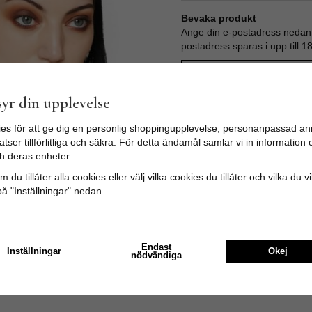
Bevaka produkt
Ange din e-postadress nedan s
postadress sparas i upp till 1
yr din upplevelse
Produktbeskrivning:
es för att ge dig en personlig shoppingupplevelse, personanpassad an
Fint diadem med rosor som se
tser tillförlitliga och säkra. För detta ändamål samlar vi in informatio
måste för den som är intresse
h deras enheter.
i:et som livar upp din outfit!
 du tillåter alla cookies eller välj vilka cookies du tillåter och vilka du v
Färg: Röd
på "Inställningar" nedan.
Material: 100% polyester
Endast
Inställningar
Okej
nödvändiga