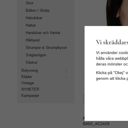
Skor
Bälten / Skärp
Halsdukar
Hattar
Handskar och Vantar
Vi skräddars
Hårband
Strumpor & Strumpbyxor
Vi använder cooki
Solglasögon
hålla våra webbpla
Väskor
deras mönster oc
Belysning
Klicka på "Okej" om
Kläder
genom att klicka 
Vintage
NYHETER
Kampanjer
Spara som favorit
Artikelnummer:
BA50_AC2429