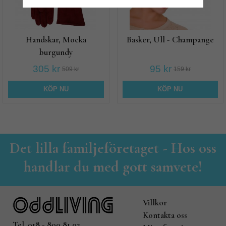
Handskar, Mocka
Basker, Ull - Champange
burgundy
305 kr
95 kr
509 kr
159 kr
KÖP NU
KÖP NU
Det lilla familjeföretaget - Hos oss
handlar du med gott samvete!
Villkor
Kontakta oss
Tel. 018 - 800 81 02