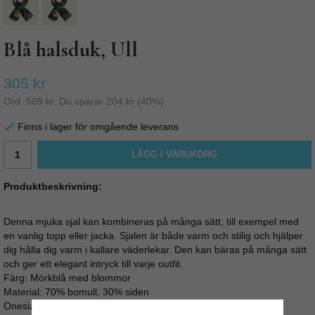
Blå halsduk, Ull
305 kr
Ord.
509 kr
. Du sparar
204 kr
(
40
%)
Finns i lager för omgående leverans
LÄGG I VARUKORG
Produktbeskrivning:
Denna mjuka sjal kan kombineras på många sätt, till exempel med
en vanlig topp eller jacka. Sjalen är både varm och stilig och hjälper
dig hålla dig varm i kallare väderlekar. Den kan bäras på många sätt
och ger ett elegant intryck till varje outfit.
Färg: Mörkblå med blommor
Material: 70% bomull, 30% siden
Onesize: Längd 275 Tot bredd: 95 cm