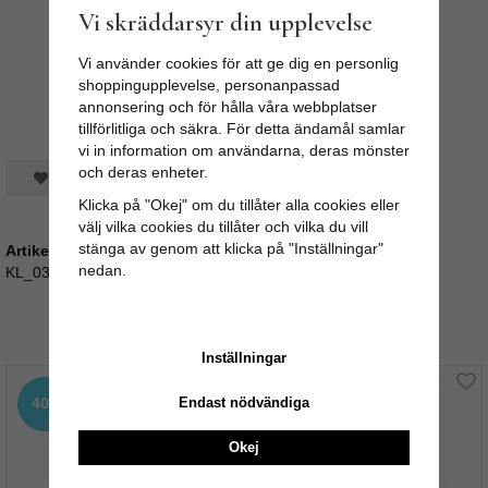
Vi skräddarsyr din upplevelse
Vi använder cookies för att ge dig en personlig
shoppingupplevelse, personanpassad
annonsering och för hålla våra webbplatser
tillförlitliga och säkra. För detta ändamål samlar
vi in information om användarna, deras mönster
och deras enheter.
Spara som favorit
Klicka på "Okej" om du tillåter alla cookies eller
välj vilka cookies du tillåter och vilka du vill
stänga av genom att klicka på "Inställningar"
Artikelnummer:
nedan.
KL_03100-455
Rekommenderade tillbehör till denna produkt
Inställningar
Endast nödvändiga
40%
40%
Okej