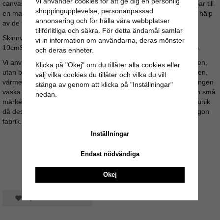
Vi använder cookies för att ge dig en personlig
canvastyg i matt olivgrön färg. Skinnväskans axelrem är justerbar till
shoppingupplevelse, personanpassad
en maxlängd av 140cm. Väskan stängs enkelt och snabbt med hälp
annonsering och för hålla våra webbplatser
av de två magnetfästerna, mkt praktiskt.
tillförlitliga och säkra. För detta ändamål samlar
Skinnväskans mått: Bredd: 32cm / Höjd: 28cm / Djup:
vi in information om användarna, deras mönster
10cmSkinnväskan metalldetaljer är i antikfärgad mässingsfinish.
och deras enheter.
Vi använder inga skadliga kemikalier under beredningsprocessen,
Klicka på "Okej" om du tillåter alla cookies eller
utan bara naturliga ämnen. Såsom vegetabilisk olja, salt, kalksten,
välj vilka cookies du tillåter och vilka du vill
värme och torkprocess med hjälp av solens värmande strålar. Ingen
stänga av genom att klicka på "Inställningar"
väska är den andra lik, färgskiftningar kan förekomma och även små
nedan.
märken ifrån skinnberedningen. Allt detta gör varje skinnväska unik
då dessa väskor är handgjorda och inte massproducerade i någon
fabrik.
Inställningar
Endast nödvändiga
Okej
Spara som favorit