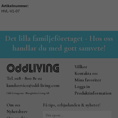
Artikelnummer:
HVL-V1-07
Det lilla familjeföretaget - Hos oss
handlar du med gott samvete!
Villkor
Kontakta oss
Tel. 018 - 800 81 02
Mina favoriter
kundservice@odd-living.com
Logga in
Produktinformation
Odd-Living.com - Norrgården Living AB
Om oss
Få tips, erbjudanden & nyheter!
Nyhetsbrev