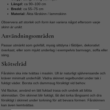
Längd:
ca 90–100 cm
Bredd:
ca 55–75 cm
Material:
Äkta fårskinn / lammskinn
Observera att storlek och form kan variera något eftersom varje
skinn är unikt.
Användningsområden
Passar utmärkt som golvfäll, mysig sittdyna i fåtöljen, dekorativt
överkast, eller som mjukt underlag i exempelvis barnvagn, soffa eller
säng.
Skötselråd
Fårskinn ska inte tvättas i maskin. Ull är naturligt självrensande och
kräver minimalt underhåll. Vädra skinnet regelbundet under tak i
fuktigt väder. Borsta och dammsug försiktigt vid behov.
Vid fläckar, använd en lätt fuktad trasa och undvik att blöta
skinnsidan. Om skinnet blir fuktigt, låt det torka långsamt och dra
försiktigt i skinnet under torkning för att bevara formen. Fårskinnen
kan även kemtvättas.