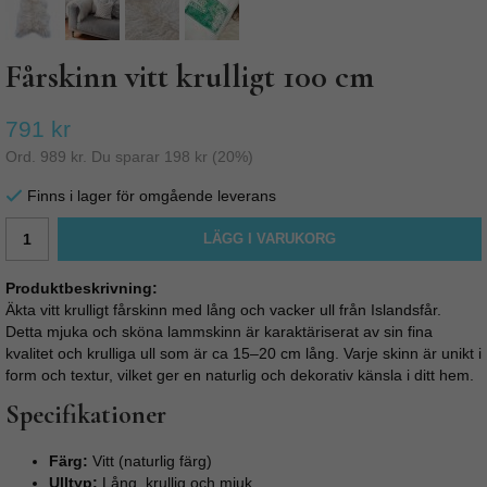
Fårskinn vitt krulligt 100 cm
791 kr
Ord.
989 kr
. Du sparar
198 kr
(
20
%)
Finns i lager för omgående leverans
LÄGG I VARUKORG
Produktbeskrivning:
Äkta vitt krulligt fårskinn med lång och vacker ull från Islandsfår.
Detta mjuka och sköna lammskinn är karaktäriserat av sin fina
kvalitet och krulliga ull som är ca 15–20 cm lång. Varje skinn är unikt i
form och textur, vilket ger en naturlig och dekorativ känsla i ditt hem.
Specifikationer
Färg:
Vitt (naturlig färg)
Ulltyp:
Lång, krullig och mjuk