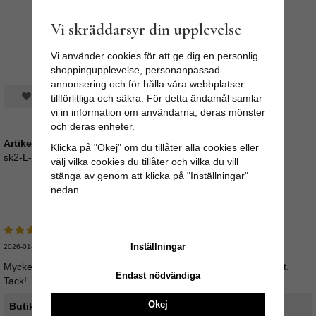
Vi skräddarsyr din upplevelse
Vi använder cookies för att ge dig en personlig
shoppingupplevelse, personanpassad
annonsering och för hålla våra webbplatser
Spara som favorit
tillförlitliga och säkra. För detta ändamål samlar
vi in information om användarna, deras mönster
och deras enheter.
Artikelnummer:
Klicka på "Okej" om du tillåter alla cookies eller
sk2-L-90-krull
välj vilka cookies du tillåter och vilka du vill
stänga av genom att klicka på "Inställningar"
nedan.
Medelbetyg
5
/5 baserat på
10
st röster.
Inställningar
2026-01-26
Mycket vackert fårskinn som blev en väldigt uppskattad present.
Endast nödvändiga
Tack!
Okej
Butikens svar: