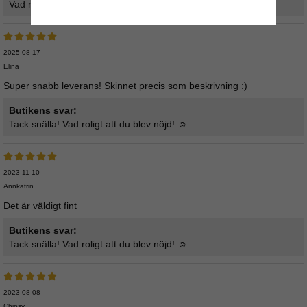
Vad roligt att höra! Tack :)
2025-08-17
Elina
Super snabb leverans! Skinnet precis som beskrivning :)
Butikens svar:
Tack snälla! Vad roligt att du blev nöjd! ☺️
2023-11-10
Annkatrin
Det är väldigt fint
Butikens svar:
Tack snälla! Vad roligt att du blev nöjd! ☺️
2023-08-08
Chipsy