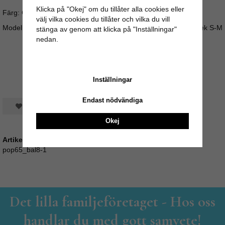
Klicka på "Okej" om du tillåter alla cookies eller
Färg: Gul
välj vilka cookies du tillåter och vilka du vill
Modellen på bilden är 162 cm lång och använder normalt storlek S-M
stänga av genom att klicka på "Inställningar"
nedan.
Inställningar
Endast nödvändiga
Spara som favorit
Okej
Artikelnummer:
pop65_bal8-1
Det lilla familjeföretaget - Hos oss
handlar du med gott samvete!