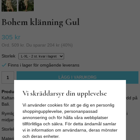
Bohem klänning Gul
305 kr
Ord.
509 kr
. Du sparar
204 kr
(
40
%)
Storlek
Finns i lager för omgående leverans
LÄGG I VARUKORG
Vi skräddarsyr din upplevelse
Produktbeskrivning:
Kaftan klänning Pima, Gul är en rymlig och bekväm klänning sydd på
Bali.
Vi använder cookies för att ge dig en personlig
shoppingupplevelse, personanpassad
Rymlig klänning med pärldekorerad omlotturringning och resår i
annonsering och för hålla våra webbplatser
midjan. Volang längst ned och vida armar.
tillförlitliga och säkra. För detta ändamål samlar
Storlek S-M: Tot längd: 80
vi in information om användarna, deras mönster
och deras enheter.
Material: 100% Bomull