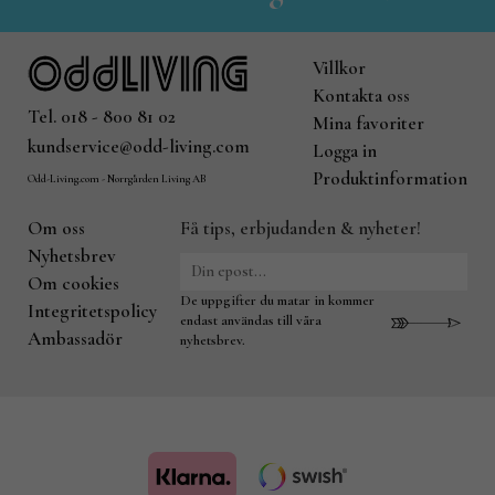
Villkor
Kontakta oss
Tel. 018 - 800 81 02
Mina favoriter
kundservice@odd-living.com
Logga in
Produktinformation
Odd-Living.com - Norrgården Living AB
Om oss
Få tips, erbjudanden & nyheter!
Nyhetsbrev
Om cookies
De uppgifter du matar in kommer
Integritetspolicy
endast användas till våra
Ambassadör
nyhetsbrev.