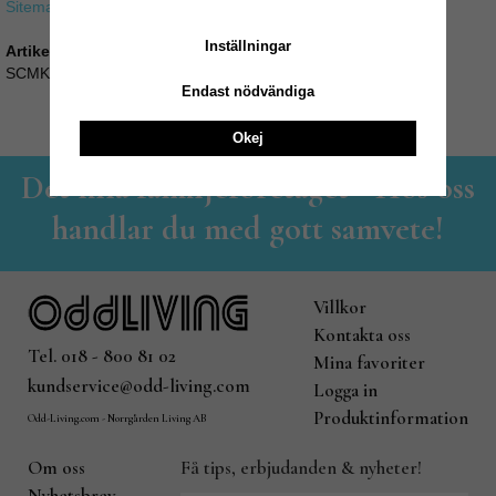
Sitemap »
Inställningar
Artikelnummer:
SCMK-84
Endast nödvändiga
Okej
Det lilla familjeföretaget - Hos oss
handlar du med gott samvete!
Villkor
Kontakta oss
Tel. 018 - 800 81 02
Mina favoriter
kundservice@odd-living.com
Logga in
Produktinformation
Odd-Living.com - Norrgården Living AB
Om oss
Få tips, erbjudanden & nyheter!
Nyhetsbrev