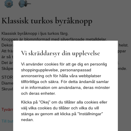
Klassisk turkos byråknopp
Klassisk byråknopp i ljus turkos färg.
Knoppen är blommformad med silverfärgade metalldelar.
Dekorativ till både byrån, köksinredningen eller vilket skåp som helst.
Att fräsha upp sin byrå, köksluckor eller garderob med nya knoppar
Vi skräddarsyr din upplevelse
är så tacksamt.
Det är enkelt, går fort, är billigt och ger oftast ett snyggt resultat.
Vi använder cookies för att ge dig en personlig
Skåpet eller byrån får en personlig prägel och ett helt nytt utseende.
shoppingupplevelse, personanpassad
annonsering och för hålla våra webbplatser
STORLEK:
tillförlitliga och säkra. För detta ändamål samlar
Diameter: 3,8cm
vi in information om användarna, deras mönster
Skruvlängd ca 3,5cm (M4)
och deras enheter.
Klicka på "Okej" om du tillåter alla cookies eller
välj vilka cookies du tillåter och vilka du vill
Tyvärr ingår inte denna produkt i vårt sortiment för tillfället.
stänga av genom att klicka på "Inställningar"
nedan.
Till butikens startsida »