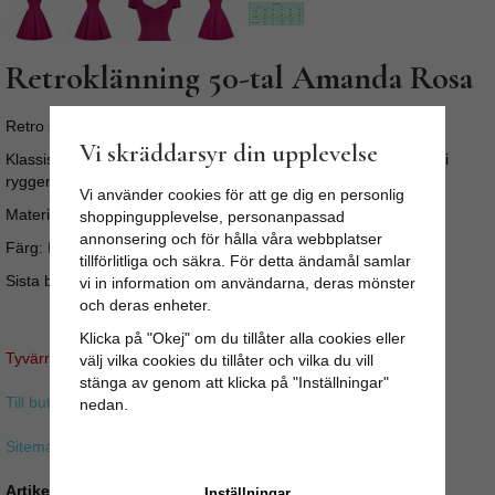
Retroklänning 50-tal Amanda Rosa
Retro swing dress - Amanda från Nora Retro Clothes.
Vi skräddarsyr din upplevelse
Klassisk klänning med smickrande snitt och vid kjol. Dragkedja i
ryggen. 5% spandex tyg som gör klänningen något elastisk.
Vi använder cookies för att ge dig en personlig
Material: 68% bomull, 27% nylon, 5% spandex
shoppingupplevelse, personanpassad
annonsering och för hålla våra webbplatser
Färg: Rosa/Cerise
tillförlitliga och säkra. För detta ändamål samlar
Sista bilden är sizeguide
vi in information om användarna, deras mönster
och deras enheter.
Klicka på "Okej" om du tillåter alla cookies eller
Tyvärr ingår inte denna produkt i vårt sortiment för tillfället.
välj vilka cookies du tillåter och vilka du vill
stänga av genom att klicka på "Inställningar"
Till butikens startsida »
nedan.
Sitemap »
Artikelnummer:
Inställningar