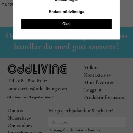
GK225_BP000188-2
Endast nödvändiga
Okej
Det lilla familjeföretaget - Hos oss
handlar du med gott samvete!
Villkor
Kontakta oss
Tel. 018 - 800 81 02
Mina favoriter
kundservice@odd-living.com
Logga in
Produktinformation
Odd-Living.com - Norrgården Living AB
Om oss
Få tips, erbjudanden & nyheter!
Nyhetsbrev
Om cookies
De uppgifter du matar in kommer
Integritetspolicy