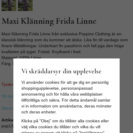
Maxi Klänning Frida Linne
Maxi Klänning Frida Linne från exklusiva Poppins Clothing är en
klassisk klänning som du kommer att älska. Lika fin till vardags som
finare tillställningar. Underbart fin passform och fall pga den höga
kvaliteten på tyget. Fotsid. Knytband i livet.
Material: 100% Linne
Färg: Naturligt oblekt linne Från: Poppins Clothing
Vi skräddarsyr din upplevelse
Vi använder cookies för att ge dig en personlig
Tyvärr ingår inte denna produkt i vårt sortiment för tillfället.
shoppingupplevelse, personanpassad
annonsering och för hålla våra webbplatser
Till butikens startsida »
tillförlitliga och säkra. För detta ändamål samlar
vi in information om användarna, deras mönster
Sitemap »
och deras enheter.
Artikelnummer:
Klicka på "Okej" om du tillåter alla cookies eller
pop131
välj vilka cookies du tillåter och vilka du vill
stänga av genom att klicka på "Inställningar"