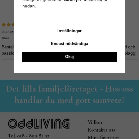
nedan.
Recensioner
Inställningar
2017-05-03
Maria
Endast nödvändiga
Beställde denna klänning i M. Sitter perfekt på mig, lagom längd och
passform. Snygg och enkel och linnet är underbart. Nytt favoritplagg!
Okej
Det lilla familjeföretaget - Hos oss
handlar du med gott samvete!
Villkor
Kontakta oss
Tel. 018 - 800 81 02
Mina favoriter