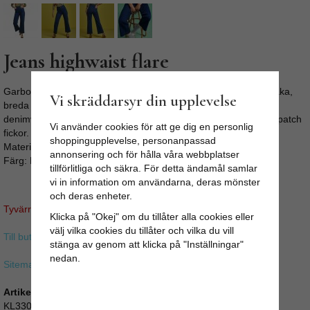
Jeans highwaist flare
Garbo Cropped Pants Demin, High waist flare blå jeans Med raka,
Vi skräddarsyr din upplevelse
breda ben erbjuder dessa Garbo Cropped Jeans av sträckt
denimväv en skön strechig passform. Hög midja och klassiska patch
Vi använder cookies för att ge dig en personlig
fickor. Något kort modell i klassisk 60-tals stil.
shoppingupplevelse, personanpassad
Material: 98% cotton, 2% elastane
annonsering och för hålla våra webbplatser
Färg: Denimblå
tillförlitliga och säkra. För detta ändamål samlar
vi in information om användarna, deras mönster
och deras enheter.
Tyvärr ingår inte denna produkt i vårt sortiment för tillfället.
Klicka på "Okej" om du tillåter alla cookies eller
välj vilka cookies du tillåter och vilka du vill
Till butikens startsida »
stänga av genom att klicka på "Inställningar"
nedan.
Sitemap »
Artikelnummer:
KL330_03800