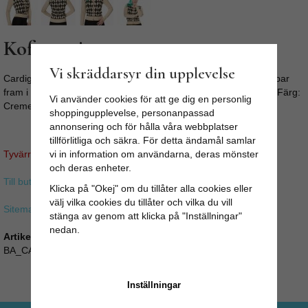
Kofta rutig
Vi skräddarsyr din upplevelse
Cardigan Tess, Creme Svart är en klassisk cardigan med knappar
fram i stretchigt material. Material: 97% Polyester 3% Elastane Färg:
Vi använder cookies för att ge dig en personlig
Cremebeige med svarta rutor
shoppingupplevelse, personanpassad
annonsering och för hålla våra webbplatser
tillförlitliga och säkra. För detta ändamål samlar
Tyvärr ingår inte denna produkt i vårt sortiment för tillfället.
vi in information om användarna, deras mönster
och deras enheter.
Till butikens startsida »
Klicka på "Okej" om du tillåter alla cookies eller
välj vilka cookies du tillåter och vilka du vill
Sitemap »
stänga av genom att klicka på "Inställningar"
nedan.
Artikelnummer:
BA_CA3118-2
Inställningar