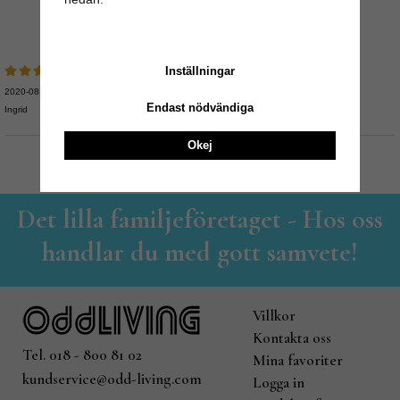
Recensioner
Inställningar
2020-08-09
Endast nödvändiga
Ingrid
Okej
Det lilla familjeföretaget - Hos oss
handlar du med gott samvete!
Villkor
Kontakta oss
Tel. 018 - 800 81 02
Mina favoriter
kundservice@odd-living.com
Logga in