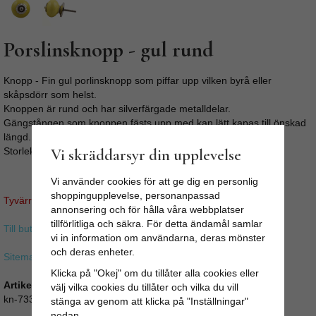
Porslinsknopp - gul rund
Knopp - Fin gul porlinsknopp som piffar upp vilken byrå eller
skåpsdörr som helst.
Knoppen är rund och har silverfärgade metalldelar.
Gängstången som knoppen fästs upp med kan lätt kapas till önskad
längd.
Storlek: Ø: 4,5cm
Vi skräddarsyr din upplevelse
Vi använder cookies för att ge dig en personlig
shoppingupplevelse, personanpassad
Tyvärr ingår inte denna produkt i vårt sortiment för tillfället.
annonsering och för hålla våra webbplatser
tillförlitliga och säkra. För detta ändamål samlar
Till butikens startsida »
vi in information om användarna, deras mönster
och deras enheter.
Sitemap »
Klicka på "Okej" om du tillåter alla cookies eller
Artikelnummer:
välj vilka cookies du tillåter och vilka du vill
kn-733
stänga av genom att klicka på "Inställningar"
nedan.