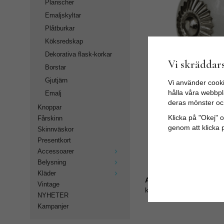
Planscher
Emaljskyltar
Plåtburkar
Köksredskap
Dekorativa flask-korkar
Vi skräddars
Borstar
Gjutjärn
Vi använder cooki
hålla våra webbpla
Emalj
deras mönster oc
Knoppar
Klicka på "Okej" om
Fårskinn
genom att klicka 
Skinnväskor
Presentkort
Accessoarer
Belysning
Kläder
Artikelnummer:
Vintage
kn-212
NYHETER
Kampanjer