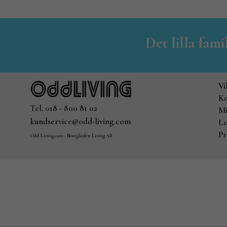
Det lilla fam
Vi
Ko
Tel. 018 - 800 81 02
Mi
kundservice@odd-living.com
Lo
Pr
Odd-Living.com - Norrgården Living AB