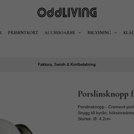
R
PRESENTKORT
ACCESSOARER
BELYSNING
KLÄ
Faktura, Swish & Kortbetalning
Porslinsknopp f
Porslinsknopp - Cremevit porl
Snygg till byrån, köksinrednin
Storlek: Ø: 4,2cm