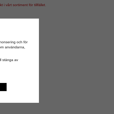
i vårt sortiment för tillfället.
nonsering och för
n om användarna,
ill stänga av