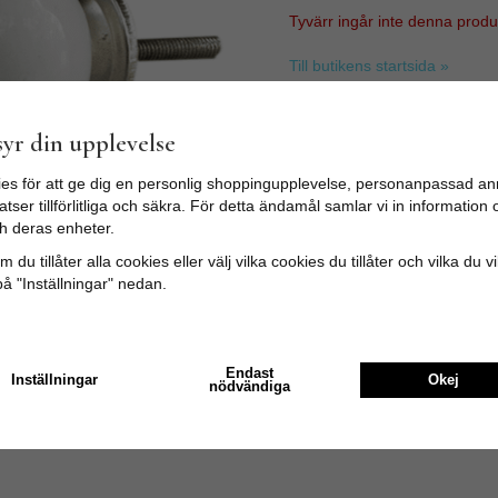
Tyvärr ingår inte denna produkt 
Till butikens startsida »
Sitemap »
yr din upplevelse
es för att ge dig en personlig shoppingupplevelse, personanpassad an
tser tillförlitliga och säkra. För detta ändamål samlar vi in informatio
h deras enheter.
 du tillåter alla cookies eller välj vilka cookies du tillåter och vilka du v
på "Inställningar" nedan.
Endast
Inställningar
Okej
nödvändiga