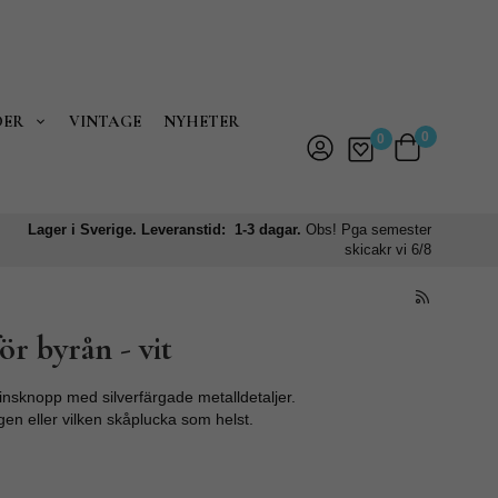
DER
VINTAGE
NYHETER
0
0
Lager i Sverige. Leveranstid: 1-3 dagar.
Obs! Pga semester
skicakr vi 6/8
ör byrån - vit
insknopp med silverfärgade metalldetaljer.
gen eller vilken skåplucka som helst.