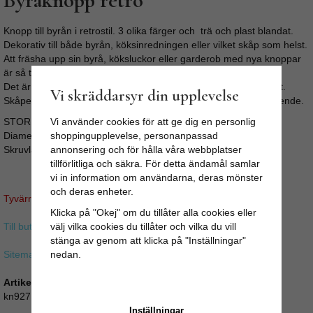
Byråknopp retro
Knopp till byrån i retrostil. 3 olika färger och trä och plast blandat.
Dekorativ till både byrån, köksinredningen eller vilket skåp som helst.
Att fräsha upp sin byrå, köksluckor eller garderob med nya knoppar
är så tacksamt.
Det är enkelt, går fort, är billigt och ger oftast ett snyggt resultat.
Vi skräddarsyr din upplevelse
Skåpet eller byrån får en personlig prägel och ett helt nytt utseende.
STORLEK:
Vi använder cookies för att ge dig en personlig
Diameter: 4cm
shoppingupplevelse, personanpassad
Skruvlängd ca 4cm (M4)
annonsering och för hålla våra webbplatser
tillförlitliga och säkra. För detta ändamål samlar
vi in information om användarna, deras mönster
och deras enheter.
Tyvärr ingår inte denna produkt i vårt sortiment för tillfället.
Klicka på "Okej" om du tillåter alla cookies eller
Till butikens startsida »
välj vilka cookies du tillåter och vilka du vill
stänga av genom att klicka på "Inställningar"
Sitemap »
nedan.
Artikelnummer:
kn927
Inställningar