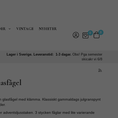
DER
VINTAGE
NYHETER
0
0
Lager i Sverige. Leveranstid: 1-3 dagar.
Obs! Pga semester
skicakr vi 6/8
asfågel
 en glasfågel med klämma. Klassiskt gammaldags julgranspynt
ider.
ler adventsljusstaken. 3 stycken fåglar med lite varierande