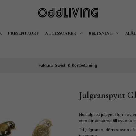
R
PRESENTKORT
ACCESSOARER
BELYSNING
KLÄ
Faktura, Swish & Kortbetalning
Julgranspynt Gl
Nostalgiskt julpynt i form av
som för tankarna till svunna t
Till julgranen, dörrkransen el
utseende.