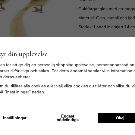
Guldfärgat glas med cremegul
Material: Glas, metall och fjäd
Storlek: Längd ink stjärt 14 c
Tyvärr ingår inte denna produkt 
yr din upplevelse
Till butikens startsida »
es för att ge dig en personlig shoppingupplevelse, personanpassad an
tser tillförlitliga och säkra. För detta ändamål samlar vi in informatio
Sitemap »
h deras enheter.
 du tillåter alla cookies eller välj vilka cookies du tillåter och vilka du v
på "Inställningar" nedan.
Recensioner
Endast
Inställningar
Okej
nödvändiga
gammaldags, mina barnbarn ska få varsin i julkalendern.
 bra att ge bort🤗