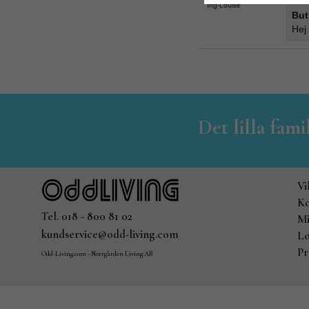
Ing-Louise
But
Hej 
Det lilla fam
Vi
Ko
Tel. 018 - 800 81 02
Mi
kundservice@odd-living.com
Lo
Pr
Odd-Living.com - Norrgården Living AB