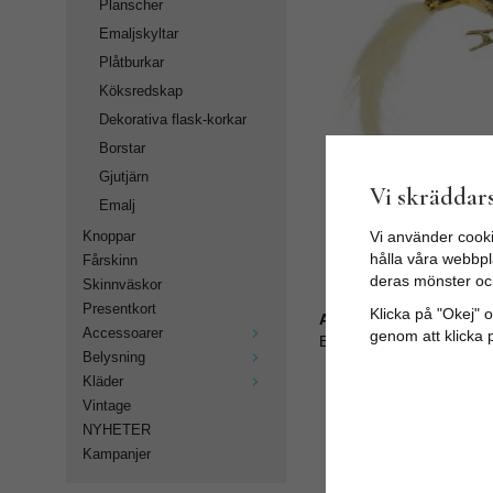
Planscher
Emaljskyltar
Plåtburkar
Köksredskap
Dekorativa flask-korkar
Borstar
Gjutjärn
Vi skräddars
Emalj
Vi använder cooki
Knoppar
hålla våra webbpla
Fårskinn
deras mönster oc
Skinnväskor
Presentkort
Klicka på "Okej" om
Artikelnummer:
Accessoarer
genom att klicka 
BK20FågelG
Belysning
Kläder
Vintage
NYHETER
Kampanjer
Lite 
Känns
2021-11-01