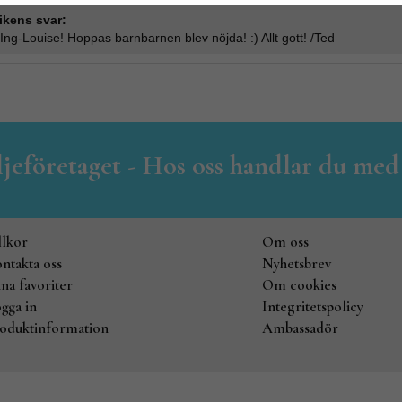
ikens svar:
Ing-Louise! Hoppas barnbarnen blev nöjda! :) Allt gott! /Ted
iljeföretaget - Hos oss handlar du med
llkor
Om oss
ntakta oss
Nyhetsbrev
na favoriter
Om cookies
gga in
Integritetspolicy
oduktinformation
Ambassadör