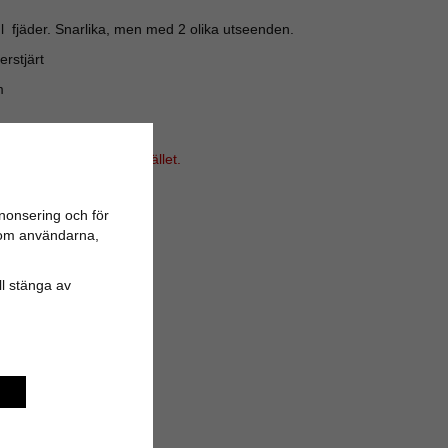
 fjäder. Snarlika, men med 2 olika utseenden.
erstjärt
m
i vårt sortiment för tillfället.
nonsering och för
n om användarna,
ill stänga av