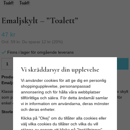
Emaljskylt – ”Toalett”
47 kr
Ord.
59 kr
. Du sparar
12 kr
(
20
%)
Finns i lager för omgående leverans
LÄGG I VARUKORG
Vi skräddarsyr din upplevelse
Produktbeskrivning:
Vi använder cookies för att ge dig en personlig
Emaljskylt – ”Toalett”
shoppingupplevelse, personanpassad
Klassisk emaljskylt med texten
”Toalett”
. En stilren och dekorativ skylt
annonsering och för hålla våra webbplatser
som passar perfekt på dörren. Skylten har ett hål på varje sida för
tillförlitliga och säkra. För detta ändamål samlar
enkel och smidig upphängning.
vi in information om användarna, deras mönster
och deras enheter.
Storlek:
4,5 x 9 cm
Klicka på "Okej" om du tillåter alla cookies eller
välj vilka cookies du tillåter och vilka du vill
stänga av genom att klicka på "Inställningar"