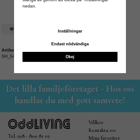
nedan.
Spara som favorit
Inställningar
Endast nödvändiga
Artikelnummer:
SH_549771
Okej
Det lilla familjeföretaget - Hos oss
handlar du med gott samvete!
Villkor
Kontakta oss
Tel. 018 - 800 81 02
Mina favoriter