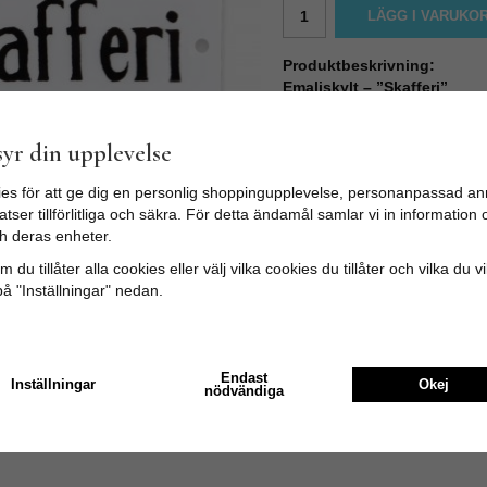
LÄGG I VARUKO
Produktbeskrivning:
Emaljskylt – ”Skafferi”
Klassisk emaljskylt med text
tydlig och stilfull märkning.
yr din upplevelse
Skylten har ett hål på varje s
es för att ge dig en personlig shoppingupplevelse, personanpassad an
Storlek:
4,5 x 9 cm
tser tillförlitliga och säkra. För detta ändamål samlar vi in informatio
h deras enheter.
 du tillåter alla cookies eller välj vilka cookies du tillåter och vilka du v
på "Inställningar" nedan.
Endast
Inställningar
Okej
nödvändiga