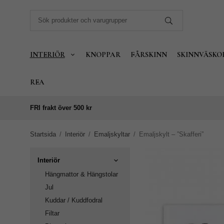
INTERIÖR
KNOPPAR
FÅRSKINN
SKINNVÄSKO
REA
FRI frakt över 500 kr
Startsida
/
Interiör
/
Emaljskyltar
/
Emaljskylt – ”Skafferi”
Interiör
Hängmattor & Hängstolar
Jul
Kuddar / Kuddfodral
Filtar