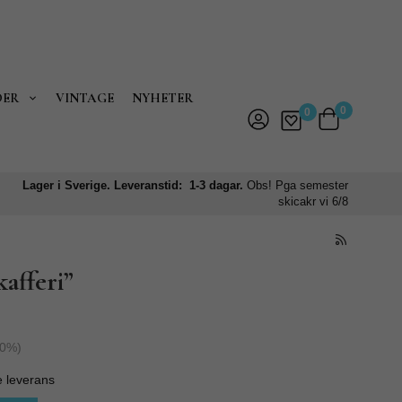
DER
VINTAGE
NYHETER
0
0
Lager i Sverige. Leveranstid: 1-3 dagar.
Obs! Pga semester
skicakr vi 6/8
afferi”
0
%)
e leverans