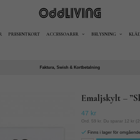
R
PRESENTKORT
ACCESSOARER
BELYSNING
KLÄ
Faktura, Swish & Kortbetalning
Emaljskylt – ”Sk
47 kr
Ord.
59 kr
. Du sparar
12 kr
(
2
Finns i lager för omgåend