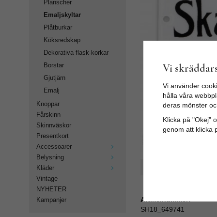
Planscher
Emaljskyltar
Plåtburkar
Köksredskap
Dekorativa flask-korkar
Vi skräddars
Borstar
Gjutjärn
Vi använder cooki
Emalj
hålla våra webbpla
Knoppar
deras mönster oc
Fårskinn
Klicka på "Okej" om
Skinnväskor
genom att klicka 
Presentkort
Accessoarer
Belysning
Spara som favorit
Kläder
Vintage
NYHETER
Artikelnummer:
Kampanjer
SH18_649741