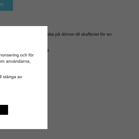
RG
en
”Skafferi”
. Perfekt att sätta på dörren till skafferiet för en
ida för enkel upphängning.
nonsering och för
n om användarna,
ill stänga av