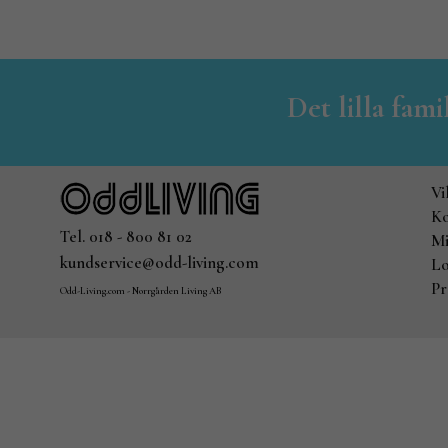
Det lilla fam
Vi
Ko
Tel. 018 - 800 81 02
Mi
kundservice@odd-living.com
Lo
Pr
Odd-Living.com - Norrgården Living AB