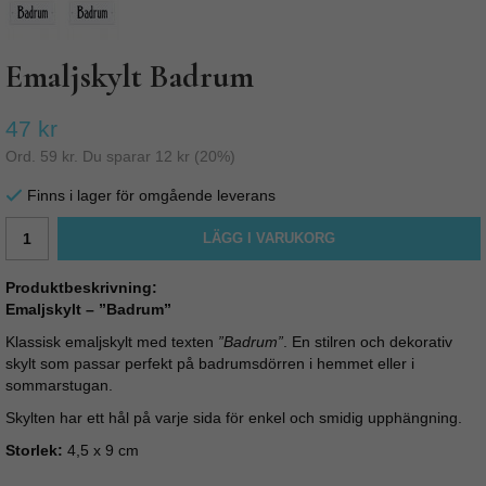
Emaljskylt Badrum
47 kr
Ord.
59 kr
. Du sparar
12 kr
(
20
%)
Finns i lager för omgående leverans
LÄGG I VARUKORG
Produktbeskrivning:
Emaljskylt – ”Badrum”
Klassisk emaljskylt med texten
”Badrum”
. En stilren och dekorativ
skylt som passar perfekt på badrumsdörren i hemmet eller i
sommarstugan.
Skylten har ett hål på varje sida för enkel och smidig upphängning.
Storlek:
4,5 x 9 cm