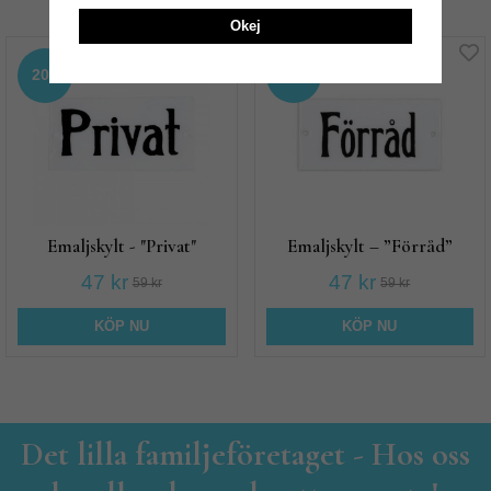
Andra köpte även
Okej
20%
20%
Emaljskylt - "Privat"
Emaljskylt – ”Förråd”
47 kr
47 kr
59 kr
59 kr
KÖP NU
KÖP NU
Det lilla familjeföretaget - Hos oss