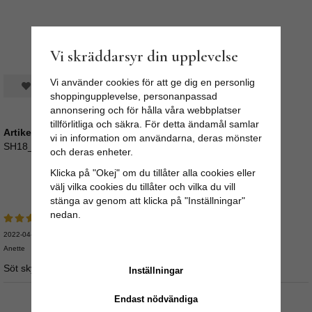
Vi skräddarsyr din upplevelse
Vi använder cookies för att ge dig en personlig
Spara som favorit
shoppingupplevelse, personanpassad
annonsering och för hålla våra webbplatser
tillförlitliga och säkra. För detta ändamål samlar
Artikelnummer:
vi in information om användarna, deras mönster
SH18_649671
och deras enheter.
Klicka på "Okej" om du tillåter alla cookies eller
Recensioner
välj vilka cookies du tillåter och vilka du vill
stänga av genom att klicka på "Inställningar"
nedan.
2022-04-21
Anette
Söt skylt sim motsvarade mina förväntningar!
Inställningar
Endast nödvändiga