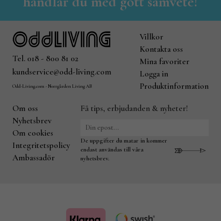
handlar du med gott samvete!
Villkor
Kontakta oss
Tel. 018 - 800 81 02
Mina favoriter
kundservice@odd-living.com
Logga in
Produktinformation
Odd-Living.com - Norrgården Living AB
Om oss
Få tips, erbjudanden & nyheter!
Nyhetsbrev
Om cookies
De uppgifter du matar in kommer
Integritetspolicy
endast användas till våra
Ambassadör
nyhetsbrev.