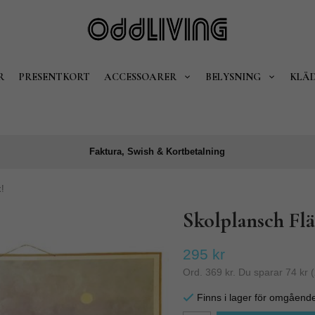
R
PRESENTKORT
ACCESSOARER
BELYSNING
KLÄ
Faktura, Swish & Kortbetalning
!
Skolplansch Fl
295 kr
Ord.
369 kr
. Du sparar
74 kr
(
Finns i lager för omgåend