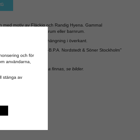
RG
h med motiv av Fläckig och Randig Hyena. Gammal
gisk känsla i kök vardagsrum eller barnrum.
hörn. Metallkrok för upphängning i överkant.
ska AB 1948", "Förlag: A.-B.P.A. Nordstedt & Söner Stockholm"
nonsering och för
 72,5 cm
n om användarna,
sst brukslitage och patina finnas, se bilder.
ill stänga av