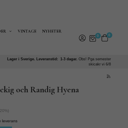
DER
VINTAGE
NYHETER
0
0
Lager i Sverige. Leveranstid: 1-3 dagar.
Obs! Pga semester
skicakr vi 6/8
äckig och Randig Hyena
20
%)
e leverans