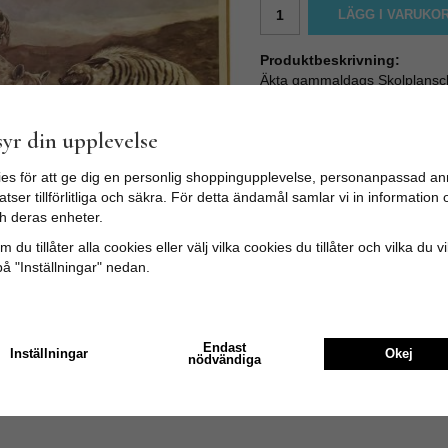
LÄGG I VARUKO
Produktbeskrivning:
Äkta gammaldags Skolplansc
skolaffisch som ger en nostal
Affisch på kartong med metall
yr din upplevelse
Text: "Hälsingborgs Litografi
es för att ge dig en personlig shoppingupplevelse, personanpassad an
Storlek: Bredd: 96 cm x Höjd:
tser tillförlitliga och säkra. För detta ändamål samlar vi in informatio
h deras enheter.
Eftersom det är vintage kan vi
 du tillåter alla cookies eller välj vilka cookies du tillåter och vilka du v
på "Inställningar" nedan.
Endast
Inställningar
Okej
nödvändiga