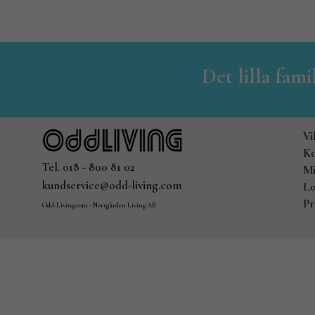
Det lilla fam
Vi
Ko
Tel. 018 - 800 81 02
Mi
kundservice@odd-living.com
Lo
Pr
Odd-Living.com - Norrgården Living AB