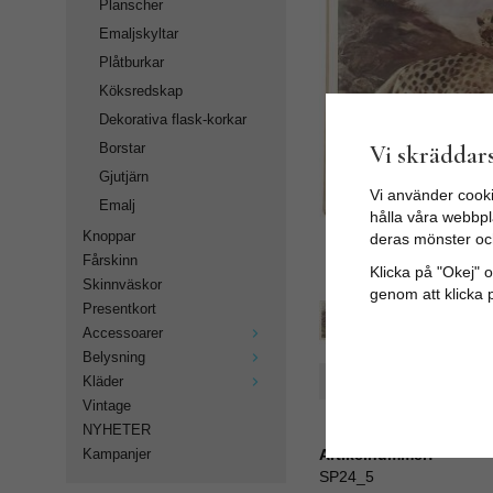
Planscher
Emaljskyltar
Plåtburkar
Köksredskap
Dekorativa flask-korkar
Vi skräddars
Borstar
Gjutjärn
Vi använder cooki
Emalj
hålla våra webbpla
Knoppar
deras mönster oc
Fårskinn
Klicka på "Okej" om
Skinnväskor
genom att klicka 
Presentkort
Accessoarer
Belysning
Spara som favorit
Kläder
Vintage
NYHETER
Artikelnummer:
Kampanjer
SP24_5