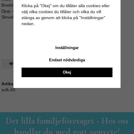
Bredd: 5cm
Klicka på "Okej" om du tillåter alla cookies eller
Djup: 4cm
välj vilka cookies du tillåter och vilka du vill
Skruvlängd: ca 3cm (M4)
stänga av genom att klicka på "Inställningar"
nedan.
Inställningar
Endast nödvändiga
Spara som favorit
Okej
Artikelnummer:
scfk-83
Det lilla familjeföretaget - Hos oss
handlar du med gott samvete!