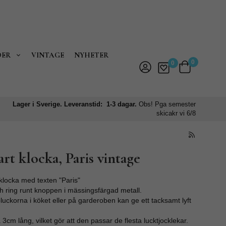
DER
VINTAGE
NYHETER
0
0
Lager i Sverige. Leveranstid: 1-3 dagar.
Obs! Pga semester
skicakr vi 6/8
rt klocka, Paris vintage
 klocka med texten "Paris"
 ring runt knoppen i mässingsfärgad metall.
luckorna i köket eller på garderoben kan ge ett tacksamt lyft
cm lång, vilket gör att den passar de flesta lucktjocklekar.