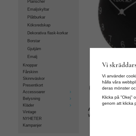
Planscher
Emaljskyltar
Plåtburkar
Köksredskap
Dekorativa flask-korkar
Borstar
Gjutjärn
Emalj
Vi skräddars
Knoppar
Fårskinn
Vi använder cooki
Skinnväskor
hålla våra webbpla
Presentkort
deras mönster oc
Accessoarer
Klicka på "Okej" om
Belysning
genom att klicka 
Kläder
Artikelnummer:
Vintage
WN-25/257
NYHETER
Kampanjer