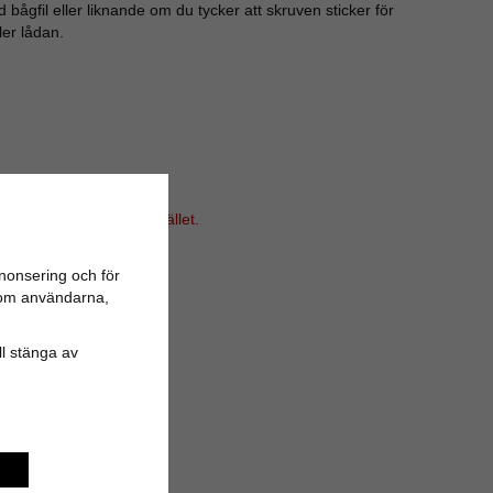
bågfil eller liknande om du tycker att skruven sticker för
ler lådan.
i vårt sortiment för tillfället.
nonsering och för
n om användarna,
ill stänga av