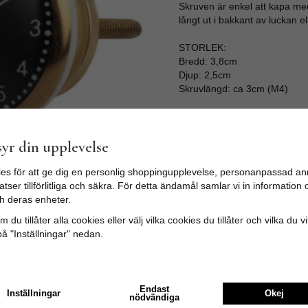
Skruven är enkel att kapa med 
långt ut i bakkant av luckan el
STORLEK:
Bredd: 3,8cm
Djup: 2,5cm
Skruvlängd: ca 3cm (M4)
Tyvärr ingår inte denna produkt 
yr din upplevelse
Till butikens startsida »
es för att ge dig en personlig shoppingupplevelse, personanpassad an
tser tillförlitliga och säkra. För detta ändamål samlar vi in informatio
Sitemap »
h deras enheter.
 du tillåter alla cookies eller välj vilka cookies du tillåter och vilka du v
på "Inställningar" nedan.
Endast
Inställningar
Okej
Recensioner
nödvändiga