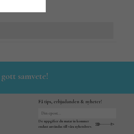
 gott samvete!
Få tips, erbjudanden & nyheter!
De uppgifter du matar in kommer
endast användas till våra nyhetsbrev.