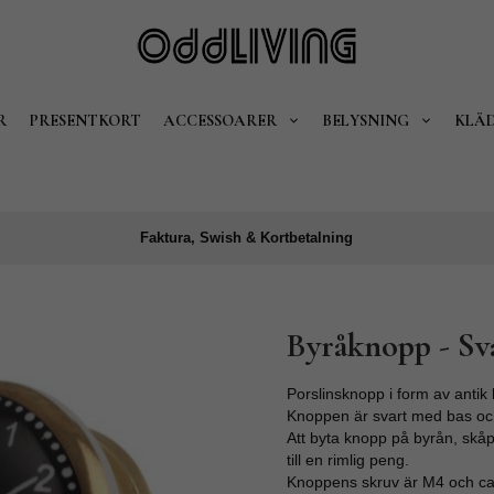
R
PRESENTKORT
ACCESSOARER
BELYSNING
KLÄ
Faktura, Swish & Kortbetalning
Byråknopp - Sva
Porslinsknopp i form av antik
Knoppen är svart med bas och
Att byta knopp på byrån, skåp
till en rimlig peng.
Knoppens skruv är M4 och ca 3