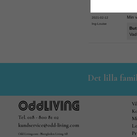
Kul k
Min 
2021-02-12
Ing-Louise
But
Vad 
Det lilla fam
Vi
Ko
Tel. 018 - 800 81 02
Mi
kundservice@odd-living.com
Lo
Pr
Odd-Living.com - Norrgården Living AB