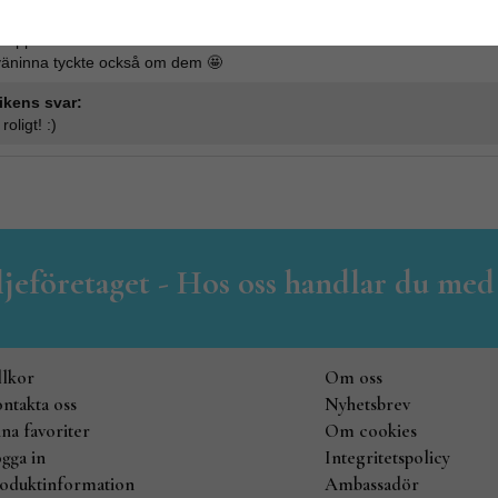
nopp!
väninna tyckte också om dem 🤩
ikens svar:
roligt! :)
iljeföretaget - Hos oss handlar du med
llkor
Om oss
ntakta oss
Nyhetsbrev
na favoriter
Om cookies
gga in
Integritetspolicy
oduktinformation
Ambassadör