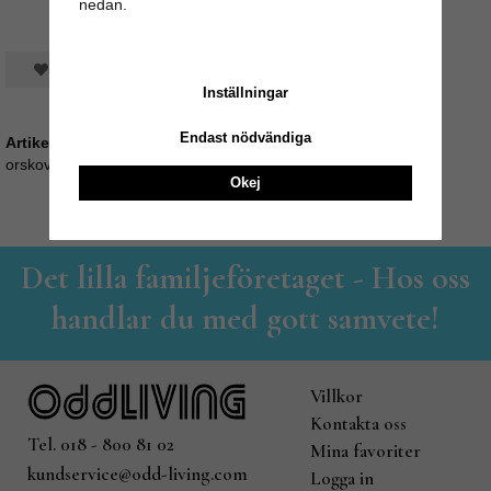
nedan.
Spara som favorit
Inställningar
Endast nödvändiga
Artikelnummer:
orskov35_530217
Okej
Det lilla familjeföretaget - Hos oss
handlar du med gott samvete!
Villkor
Kontakta oss
Tel. 018 - 800 81 02
Mina favoriter
kundservice@odd-living.com
Logga in