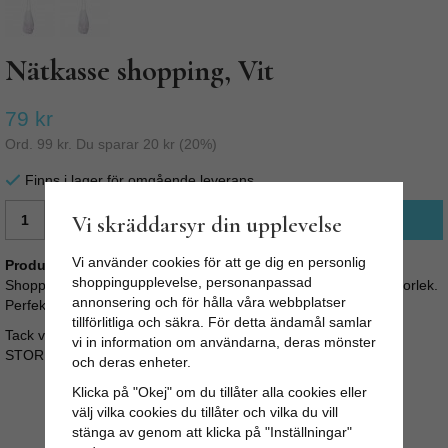
Nätkasse shopping, Vit
79 kr
Ord.
99 kr
. Du sparar
20 kr
(
20
%)
Finns i lager för omgående leverans
Vi skräddarsyr din upplevelse
LÄGG I VARUKORG
Vi använder cookies för att ge dig en personlig
Produktbeskrivning:
shoppingupplevelse, personanpassad
Shoppingkasse i 100% bomull. Snygg shoppingpåse i smidig storlek.
annonsering och för hålla våra webbplatser
Perfekt som extra väska, på stranden eller när du ska handla.
tillförlitliga och säkra. För detta ändamål samlar
Tack vare nätet blir påsen stretchig och blir väldigt rymlig.
vi in information om användarna, deras mönster
STORLEK: B: 30cm H: 75cm
och deras enheter.
Klicka på "Okej" om du tillåter alla cookies eller
välj vilka cookies du tillåter och vilka du vill
stänga av genom att klicka på "Inställningar"