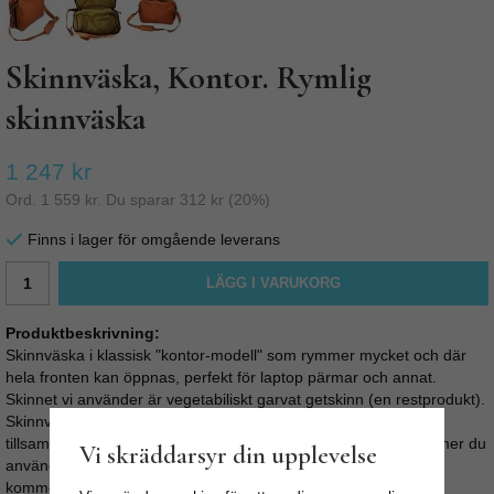
Skinnväska, Kontor. Rymlig
skinnväska
1 247 kr
Ord.
1 559 kr
. Du sparar
312 kr
(
20
%)
Finns i lager för omgående leverans
LÄGG I VARUKORG
Produktbeskrivning:
Skinnväska i klassisk "kontor-modell" som rymmer mycket och där
hela fronten kan öppnas, perfekt för laptop pärmar och annat.
Skinnet vi använder är vegetabiliskt garvat getskinn (en restprodukt).
Skinnväskan är gjord för att hålla i många år, så ni kan åldras
tillsammans. Skinnväskan blir bara snyggare och snyggare ju mer du
Vi skräddarsyr din upplevelse
använder den, med tiden så mörknar skinnet och skinnväskan
kommer få en riktigt snygg patina.