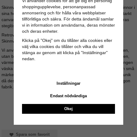
Vi använder cookies för att ge dig en personlig
shoppingupplevelse, personanpassad
Skinnväskan och alla våra skinnväskor är sydda för hand av kvinnor i
annonsering och för hålla våra webbplatser
sina hem, i Jodhpur, Indien. Skinnväskans insida är klädd i slitstarkt
tillförlitliga och säkra. För detta ändamål samlar
canvastyg i matt olivgrön färg. Skinnväskans axelrem kan justeras
vi in information om användarna, deras mönster
steglöst till en maxlängd av ca 140cm.
och deras enheter.
Retroväskans mått: Bredd: 40cm - Höjd: 30cm - Djup: 12cm
Klicka på "Okej" om du tillåter alla cookies eller
Skinnväskan har kvalitetsdragkedja ifrån YKK.
välj vilka cookies du tillåter och vilka du vill
Vi använder inga skadliga kemikalier under beredningsprocessen,
stänga av genom att klicka på "Inställningar"
utan bara naturliga ämnen. Såsom vegetabilisk olja, salt, kalksten,
nedan.
värme och torkprocess med hjälp av solens värmande strålar. Ingen
väska är den andra lik, färgskiftningar kan förekomma och även små
märken ifrån skinnberedningen. Allt detta gör varje skinnväska unik
då dessa väskor är handgjorda och inte massproducerade i någon
Inställningar
fabrik.
Endast nödvändiga
Okej
Spara som favorit