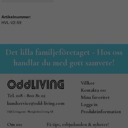
Artikelnummer:
HVL-V2-59
Det lilla familjeföretaget - Hos oss
handlar du med gott samvete!
Villkor
Kontakta oss
Tel. 018 - 800 81 02
Mina favoriter
kundservice@odd-living.com
Logga in
Produktinformation
Odd-Living.com - Norrgården Living AB
Om oss
Få tips, erbjudanden & nyheter!