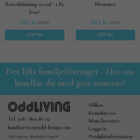
Retroklänning 50-tal - 1 Ex
Blommor
kvar!
581 kr
491 kr
969 kr
819 kr
KÖP NU
KÖP NU
Det lilla familjeföretaget - Hos oss
handlar du med gott samvete!
Villkor
Kontakta oss
Tel. 018 - 800 81 02
Mina favoriter
kundservice@odd-living.com
Logga in
Produktinformation
Odd-Living.com - Norrgården Living AB