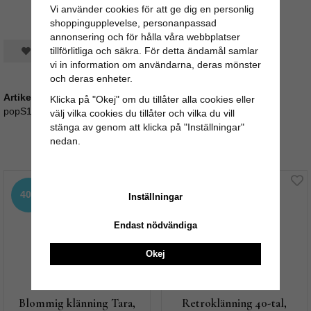
Vi använder cookies för att ge dig en personlig
shoppingupplevelse, personanpassad
annonsering och för hålla våra webbplatser
tillförlitliga och säkra. För detta ändamål samlar
Spara som favorit
vi in information om användarna, deras mönster
och deras enheter.
Artikelnummer:
Klicka på "Okej" om du tillåter alla cookies eller
popS18_1502
välj vilka cookies du tillåter och vilka du vill
stänga av genom att klicka på "Inställningar"
nedan.
Rekommenderade tillbehör till denna produkt
40%
40%
Inställningar
Endast nödvändiga
Okej
Blommig klänning Tara,
Retroklänning 40-tal,