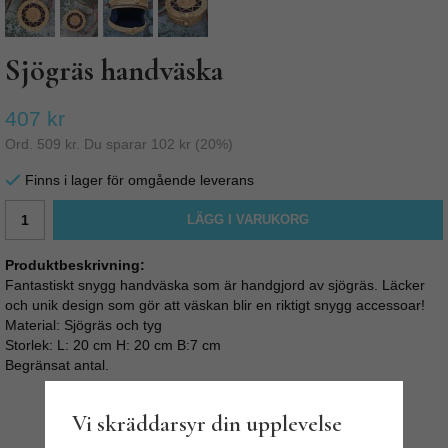
Sjögräs handväska
407 kr
Ord.
509 kr
. Du sparar
102 kr
(
20
%)
Finns i lager för omgående leverans
LÄGG I VARUKORG
Produktbeskrivning:
Fantastiskt snygg handväska som är handgjord av sjögräs. Läcker
och unik design som gör att väskan blir en riktigt snygg accessoar!
Material: Sjögräs och tyg
Storlek: L: 20 cm H: 20 cm B:7 cm
Begränsat antal.
Vi skräddarsyr din upplevelse