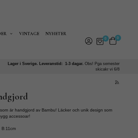
DER
VINTAGE
NYHETER
0
0
Lager i Sverige. Leveranstid: 1-3 dagar.
Obs! Pga semester
skicakr vi 6/8
ndgjord
 som är handgjord av Bambu! Läcker och unik design som
 snygg accessoar!
m B:11cm