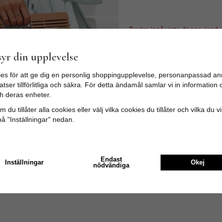
Tyvärr ingår inte denna produkt 
Till butikens startsida »
yr din upplevelse
Sitemap »
es för att ge dig en personlig shoppingupplevelse, personanpassad an
tser tillförlitliga och säkra. För detta ändamål samlar vi in informatio
h deras enheter.
 du tillåter alla cookies eller välj vilka cookies du tillåter och vilka du v
på "Inställningar" nedan.
Endast
Inställningar
Okej
nödvändiga