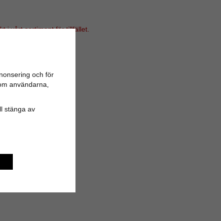
i vårt sortiment för tillfället.
nonsering och för
n om användarna,
ill stänga av