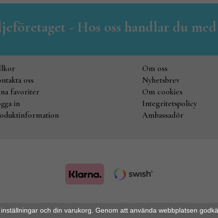
iljeföretaget - Hos oss handlar du med
llkor
Om oss
ntakta oss
Nyhetsbrev
na favoriter
Om cookies
gga in
Integritetspolicy
oduktinformation
Ambassadör
Drift & produktion:
Wikinggruppen
 inställningar och din varukorg. Genom att använda webbplatsen godk