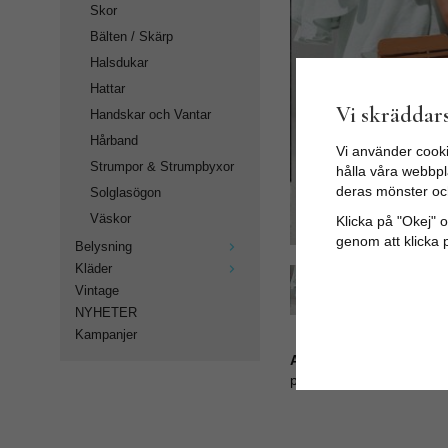
Skor
Bälten / Skärp
Halsdukar
Hattar
Vi skräddars
Handskar och Vantar
Hårband
Vi använder cooki
Strumpor & Strumpbyxor
hålla våra webbpla
deras mönster oc
Solglasögon
Väskor
Klicka på "Okej" om
genom att klicka 
Belysning
Kläder
Vintage
NYHETER
Kampanjer
Artikelnummer:
popS18_200