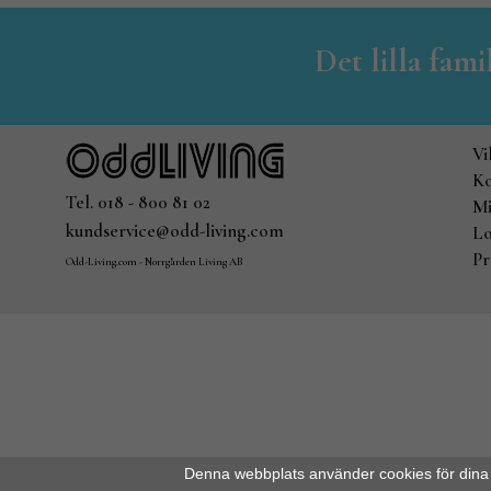
Det lilla fam
Vi
Ko
Tel. 018 - 800 81 02
Mi
kundservice@odd-living.com
Lo
Pr
Odd-Living.com - Norrgården Living AB
Denna webbplats använder cookies för dina