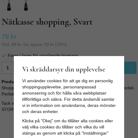
Nätkasse shopping, Svart
79 kr
Ord.
99 kr
. Du sparar
20 kr
(
20
%)
Finns i lager för omgående leverans
Vi skräddarsyr din upplevelse
LÄGG I VARUKORG
Vi använder cookies för att ge dig en personlig
Produktbeskrivning:
shoppingupplevelse, personanpassad
Shoppingkasse i 100% bomull. Snygg shoppingpåse i smidig storlek.
annonsering och för hålla våra webbplatser
Perfekt som extra väska, på stranden eller när du ska handla.
tillförlitliga och säkra. För detta ändamål samlar
Tack vare nätet blir påsen stretchig och blir väldigt rymlig.
vi in information om användarna, deras mönster
STORLEK: B: 30cm H: 75cm
och deras enheter.
Klicka på "Okej" om du tillåter alla cookies eller
välj vilka cookies du tillåter och vilka du vill
stänga av genom att klicka på "Inställningar"