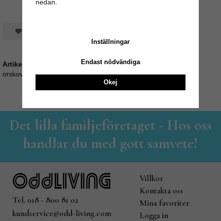
nedan.
Spara som favorit
Inställningar
Endast nödvändiga
Artikelnummer:
orskov35_530203
Okej
Det lilla familjeföretaget - Hos oss
handlar du med gott samvete!
Villkor
Kontakta oss
Tel. 018 - 800 81 02
Mina favoriter
kundservice@odd-living.com
Logga in