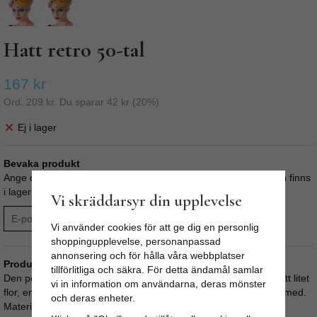
Hatt retro 50-tal
167 kr
Ord.
209 kr
. Du sparar
42 kr
(
20
%)
Ej i lager
Bevaka produkt
Ange din e-postadress nedan så meddelar vi dig när produkten finns
i lager! Din e-postadress sparas i upp till 180 dagar.
Vi skräddarsyr din upplevelse
BEVAKA
Vi använder cookies för att ge dig en personlig
shoppingupplevelse, personanpassad
annonsering och för hålla våra webbplatser
Produktbeskrivning:
tillförlitliga och säkra. För detta ändamål samlar
Den perfekta hatten till din 1940/50 tals outfit. Hatten har ett nätt litet
vi in information om användarna, deras mönster
flor, en blomsterdetalj samt ett litet clips att fästa hatten i håret med.
och deras enheter.
Material: 100% polyester