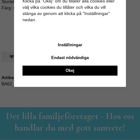
Klicka på "Okej" om du tillåter alla cookies eller
Storlek: 15 cm x 15 cm diameter.
välj vilka cookies du tillåter och vilka du vill
Färg: Gul med svart flor
stänga av genom att klicka på "Inställningar"
nedan.
Inställningar
Spara som favorit
Endast nödvändiga
Okej
Artikelnummer:
BA62_AC2279G
Det lilla familjeföretaget - Hos oss
handlar du med gott samvete!