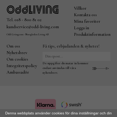
Villkor
Kontakta oss
Tel. 018 - 800 81 02
Mina favoriter
kundservice@odd-living.com
Logga in
Produktinformation
Odd-Living.com - Norrgården Living AB
Om oss
Få tips, erbjudanden & nyheter!
Nyhetsbrev
Om cookies
De uppgifter du matar in kommer
Integritetspolicy
endast användas till våra
Ambassadör
nyhetsbrev.
Denna webbplats använder cookies för dina inställningar och din