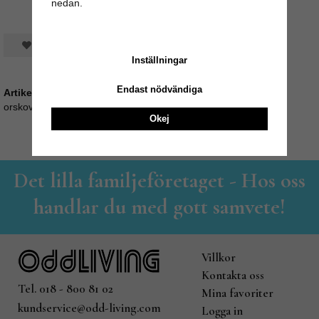
nedan.
Spara som favorit
Inställningar
Endast nödvändiga
Artikelnummer:
orskov35_530214
Okej
Det lilla familjeföretaget - Hos oss
handlar du med gott samvete!
Villkor
Kontakta oss
Tel. 018 - 800 81 02
Mina favoriter
kundservice@odd-living.com
Logga in