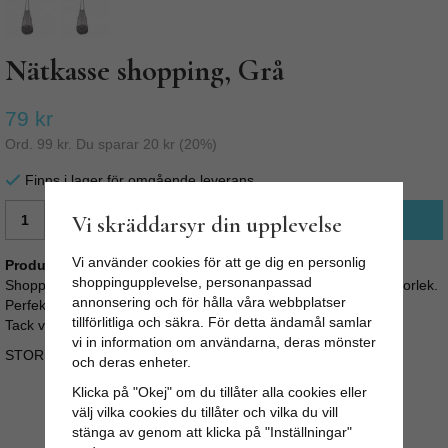
Nätkasse shopping, Grå
79 kr
Ord.
99 kr
. Du sparar
20 kr
(
20
%)
Finns i lager för omgående leverans
Vi skräddarsyr din upplevelse
LÄGG I VARUKORG
Vi använder cookies för att ge dig en personlig
Produktbeskrivning:
shoppingupplevelse, personanpassad
Shoppingkasse i 100% bomull. Snygg shoppingpåse i smidig storlek.
annonsering och för hålla våra webbplatser
Perfekt som extra väska, på stranden eller när du ska handla.
tillförlitliga och säkra. För detta ändamål samlar
Tack vare nätet blir påsen stretchig och blir väldigt rymlig.
vi in information om användarna, deras mönster
STORLEK: B: 30cm H: 75cm
och deras enheter.
Klicka på "Okej" om du tillåter alla cookies eller
välj vilka cookies du tillåter och vilka du vill
stänga av genom att klicka på "Inställningar"