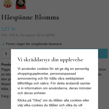
Hårspänne Blomma
127 kr
Ord.
159 kr
. Du sparar
32 kr
(
20
%)
Finns i lager för omgående leverans
LÄGG I VARUKORG
Vi skräddarsyr din upplevelse
Produktbeskrivning:
Vi använder cookies för att ge dig en personlig
Pigga upp din retro outfit med en vacker blomma! Hårblomma i form
shoppingupplevelse, personanpassad
av blommor som du fäster som ett hårspänne. Du kan även fästa
annonsering och för hålla våra webbplatser
den på tröjan med en säkerhetsnål.
tillförlitliga och säkra. För detta ändamål samlar
Material: 100% polyester
vi in information om användarna, deras mönster
Mått: 10 x 10 cm
och deras enheter.
Färg: Gul, röd etc
Klicka på "Okej" om du tillåter alla cookies eller
välj vilka cookies du tillåter och vilka du vill