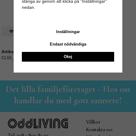
stänga av genom att klicka på "Inställningar"
nedan.
Spara som favorit
Inställningar
Endast nödvändiga
Artikelnummer:
Okej
CL55_ACSS22166A
Det lilla familjeföretaget - Hos oss
handlar du med gott samvete!
Villkor
Kontakta oss
Tel. 018 - 800 81 02