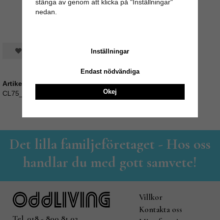
stänga av genom att klicka på "Inställningar"
nedan.
Spara som favorit
Inställningar
Endast nödvändiga
Artikelnummer:
Okej
CL75_ACSS22169
Det lilla familjeföretaget - Hos oss
handlar du med gott samvete!
Villkor
Kontakta oss
Tel. 018 - 800 81 02