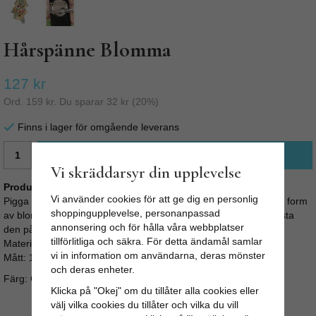
Hårspänne Blomma
127 kr
Ord.
159 kr
. Du sparar
32 kr
(
20
%)
Finns i lager för omgående leverans
LÄGG I VARUKORG
Vi skräddarsyr din upplevelse
Produktbeskrivning:
Vi använder cookies för att ge dig en personlig
Pigga upp din retro outfit med en vacker blomma! Hårblomma i form
shoppingupplevelse, personanpassad
av blommor som du fäster som ett hårspänne. Du kan även fästa
annonsering och för hålla våra webbplatser
den på tröjan med en säkerhetsnål.
tillförlitliga och säkra. För detta ändamål samlar
Material: 100% polyester
vi in information om användarna, deras mönster
Mått: 18 x 10 cm
och deras enheter.
Färg: Gul, rosa etc
Klicka på "Okej" om du tillåter alla cookies eller
välj vilka cookies du tillåter och vilka du vill