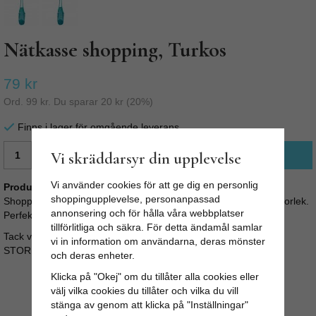
Nätkasse shopping, Turkos
79 kr
Ord.
99 kr
. Du sparar
20 kr
(
20
%)
Finns i lager för omgående leverans
Vi skräddarsyr din upplevelse
LÄGG I VARUKORG
Vi använder cookies för att ge dig en personlig
Produktbeskrivning:
shoppingupplevelse, personanpassad
Shoppingkasse i 100% bomull. Snygg shoppingpåse i smidig storlek.
annonsering och för hålla våra webbplatser
Perfekt som extra väska, på stranden eller när du ska handla.
tillförlitliga och säkra. För detta ändamål samlar
Tack vare nätet blir påsen stretchig och blir väldigt rymlig.
vi in information om användarna, deras mönster
STORLEK: B: 30cm H: 75cm
och deras enheter.
Klicka på "Okej" om du tillåter alla cookies eller
välj vilka cookies du tillåter och vilka du vill
stänga av genom att klicka på "Inställningar"