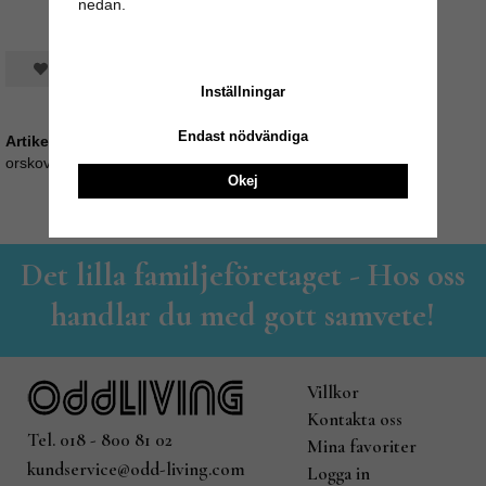
nedan.
Spara som favorit
Inställningar
Endast nödvändiga
Artikelnummer:
orskov35_530212
Okej
Det lilla familjeföretaget - Hos oss
handlar du med gott samvete!
Villkor
Kontakta oss
Tel. 018 - 800 81 02
Mina favoriter
kundservice@odd-living.com
Logga in