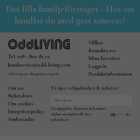
Det lilla familjeföretaget - Hos oss
handlar du med gott samvete!
Villkor
Kontakta oss
Tel. 018 - 800 81 02
Mina favoriter
kundservice@odd-living.com
Logga in
Produktinformation
Odd-Living.com - Norrgården Living AB
Om oss
Få tips, erbjudanden & nyheter!
Nyhetsbrev
Om cookies
De uppgifter du matar in kommer
Integritetspolicy
endast användas till våra
Ambassadör
nyhetsbrev.