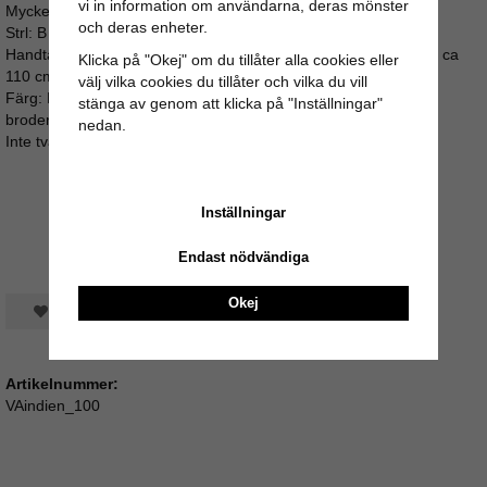
vi in information om användarna, deras mönster
Mycket läcker som kuvertväska.
och deras enheter.
Strl: B 30 H 20 D 1 cm.
Handtagen är ljusblåa, rosa, röda eller lila (matchar fodret) och ca
Klicka på "Okej" om du tillåter alla cookies eller
110 cm långa.
välj vilka cookies du tillåter och vilka du vill
Färg: Blandade jordtoner. Patchwork / lapptäcke mönster med
stänga av genom att klicka på "Inställningar"
broderier och blommor.
nedan.
Inte två väskor är identiska även om de liknar varann.
Inställningar
Endast nödvändiga
Okej
Spara som favorit
Artikelnummer:
VAindien_100