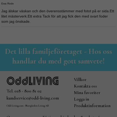
Ewa Rode
Jag älskar väskan och den överensstämmer med fotot på er sida.Ett
litet mästerverk.Ett extra Tack för att jag fick den med svart foder
som jag önskade.
Det lilla familjeföretaget - Hos oss
handlar du med gott samvete!
Villkor
Kontakta oss
Tel. 018 - 800 81 02
Mina favoriter
kundservice@odd-living.com
Logga in
Produktinformation
Odd-Living.com - Norrgården Living AB