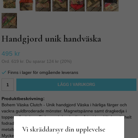
Handgjord unik handväska
495 kr
Ord.
619 kr
. Du sparar
124 kr
(
20
%)
Finns i lager för omgående leverans
LÄGG I VARUKORG
Produktbeskrivning:
Bohem Väska Clutch - Unik handgjord Väska i härliga färger och
vackra guldbroderade mönster. Magnetspänne samt dragkedja i
toppen på väskan. Ficka med dragkedja på insidan. Väskan är helt
fodrad med orange, rött, svart eller blått siden och har
Vi skräddarsyr din upplevelse
metallguldmynt på locket.
Mycket läcker som kuvertväska / clutch.