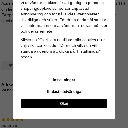
Vi använder cookies för att ge dig en personlig
Axelremmen är orange, röd, svart el blå (matchar fodret) och ca 110
shoppingupplevelse, personanpassad
cm lång Strl: B 30 H 20 D 1 cm.
annonsering och för hålla våra webbplatser
Färg: Olika färglada tyger med guldbroderier. Inte två väskor är
tillförlitliga och säkra. För detta ändamål samlar
identiska även om de liknar varann.
vi in information om användarna, deras mönster
och deras enheter.
Klicka på "Okej" om du tillåter alla cookies eller
välj vilka cookies du tillåter och vilka du vill
stänga av genom att klicka på "Inställningar"
nedan.
Spara som favorit
Inställningar
Artikelnummer:
VAindienG_100
Endast nödvändiga
Okej
Recensioner
2023-06-09